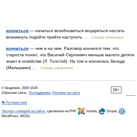
кончиться
— начаться возобновиться воцариться настать
возникнуть подойти прийти наступить …
Словарь антонимов
кончиться
— чем и на чем. Разговор кончился тем, что
староста понял, что Василий Сергеевич меньше малого дитяти
знает в хозяйстве (Л. Толстой). На том и кончилась беседа
(Малышкин) …
Словарь управления
© Академик, 2000-2026
18+
Обратная связь:
Техподдержка
,
Реклама на сайте
👣 Путешествия
Экспорт словарей на сайты
, сделанные на PHP,
Joomla,
Drupal,
WordPress, MODx.