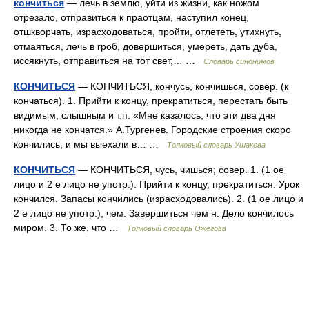
кончиться
— лечь в землю, уйти из жизни, как ножом
отрезало, отправиться к праотцам, наступил конец,
отшкворчать, израсходоваться, пройти, отлететь, утихнуть,
отмаяться, лечь в гроб, довершиться, умереть, дать дуба,
иссякнуть, отправиться на тот свет,… …
Словарь синонимов
КОНЧИТЬСЯ
— КОНЧИТЬСЯ, кончусь, кончишься, совер. (к
кончаться). 1. Прийти к концу, прекратиться, перестать быть
видимым, слышным и т.п. «Мне казалось, что эти два дня
никогда не кончатся.» А.Тургенев. Городские строения скоро
кончились, и мы выехали в… …
Толковый словарь Ушакова
КОНЧИТЬСЯ
— КОНЧИТЬСЯ, чусь, чишься; совер. 1. (1 ое
лицо и 2 е лицо не употр.). Прийти к концу, прекратиться. Урок
кончился. Запасы кончились (израсходовались). 2. (1 ое лицо и
2 е лицо не употр.), чем. Завершиться чем н. Дело кончилось
миром. 3. То же, что …
Толковый словарь Ожегова