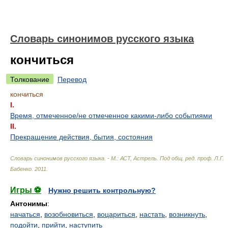
Словарь синонимов русского языка
кончиться
Толкование
Перевод
кончиться
I.
Время, отмеченное/не отмеченное какими-либо событиями
II.
Прекращение действия, бытия, состояния
Словарь синонимов русского языка. - М.: АСТ, Астрель
.
Под общ. ред. проф. Л.Г.
Бабенко
.
2011
.
Игры ⚽
Нужно решить контрольную?
Антонимы
:
начаться
,
возобновиться
,
воцариться
,
настать
,
возникнуть
,
подойти
,
прийти
,
наступить